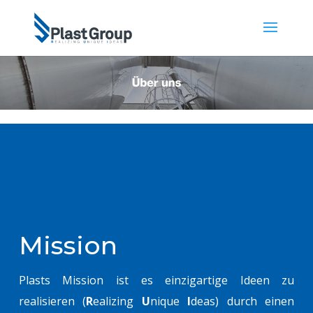
Mission
Plasts Mission ist es einzigartige Ideen zu
realisieren (
R
ealizing
U
nique
I
deas) durch einen