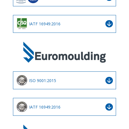
arrow_downward
IATF 16949:2016
arrow_downward
ISO 9001:2015
arrow_downward
IATF 16949:2016