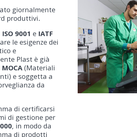
nato giornalmente
rd produttivi.
o
ISO 9001
e
IATF
re le esigenze dei
tico e
ente Plast è già
i
MOCA
(Materiali
nti) e soggetta a
sorveglianza da
ma di certificarsi
mi di gestione per
2000
, in modo da
mma di prodotti